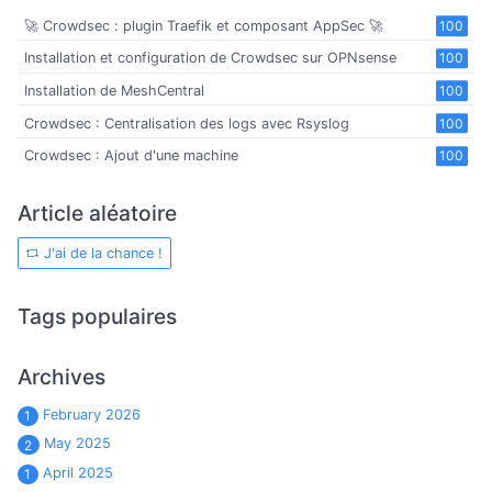
🚀 Crowdsec : plugin Traefik et composant AppSec 🚀
100
Installation et configuration de Crowdsec sur OPNsense
100
Installation de MeshCentral
100
Crowdsec : Centralisation des logs avec Rsyslog
100
Crowdsec : Ajout d'une machine
100
Article aléatoire
J'ai de la chance !
Tags populaires
Archives
February 2026
1
May 2025
2
April 2025
1