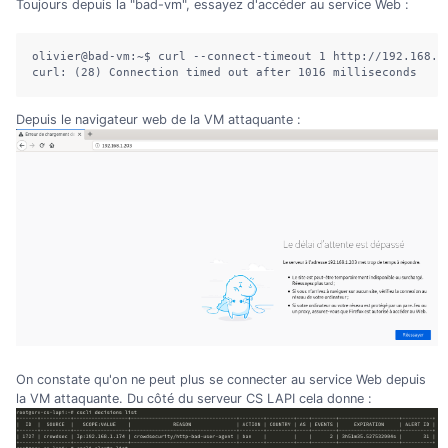
Toujours depuis la "bad-vm", essayez d'accéder au service Web :
olivier@bad-vm:~$ curl --connect-timeout 1 http://192.168.1.
curl: (28) Connection timed out after 1016 milliseconds
Depuis le navigateur web de la VM attaquante :
On constate qu'on ne peut plus se connecter au service Web depuis
la VM attaquante. Du côté du serveur CS LAPI cela donne :