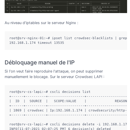
Au niveau d'iptables sur le serveur Nginx :
root@srv-nginx-01:~# ipset list crowdsec-blacklists | grep 1
192.168.1.174 timeout 13535
Débloquage manuel de l'IP
Si l'on veut faire reproduire l'attaque, on peut supprimer
manuellement le blocage. Sur le serveur Crowdsec LAPI :
root@srv-cs-lapi:~# cscli decisions list

+------+----------+------------------+---------------------
|  ID  |  SOURCE  |   SCOPE:VALUE    |              REASON 
+------+----------+------------------+---------------------
| 1869 | crowdsec | Ip:192.168.1.174 | crowdsecurity/http-b
+------+----------+------------------+---------------------
root@srv-cs-lapi:~# cscli decisions delete -i 192.168.1.174 
INFO[11-07-2021 02:07:25 PM] 6 decision(s) deleted         
