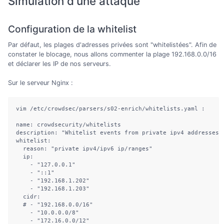
Simulation d'une attaque
Configuration de la whitelist
Par défaut, les plages d'adresses privées sont "whitelistées". Afin de
constater le blocage, nous allons commenter la plage 192.168.0.0/16
et déclarer les IP de nos serveurs.
Sur le serveur Nginx :
vim /etc/crowdsec/parsers/s02-enrich/whitelists.yaml :

name: crowdsecurity/whitelists

description: "Whitelist events from private ipv4 addresses"

whitelist:

  reason: "private ipv4/ipv6 ip/ranges"

  ip:

    - "127.0.0.1"

    - "::1"

    - "192.168.1.202"

    - "192.168.1.203"

  cidr:

  # - "192.168.0.0/16"

    - "10.0.0.0/8"

    - "172.16.0.0/12"
