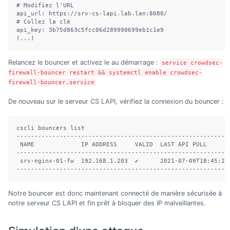
# Modifiez l'URL

api_url: https://srv-cs-lapi.lab.lan:8080/

# Collez la clé

api_key: 3b75d863c5fcc06d289990699eb1c1e9

(...)
Relancez le bouncer et activez le au démarrage :
service crowdsec-
firewall-bouncer restart && systemctl enable crowdsec-
firewall-bouncer.service
De nouveau sur le serveur CS LAPI, vérifiez la connexion du bouncer :
cscli bouncers list

-----------------------------------------------------------
 NAME             IP ADDRESS     VALID  LAST API PULL      
-----------------------------------------------------------
 srv-nginx-01-fw  192.168.1.203  ✔️      2021-07-09T18:45:23
-----------------------------------------------------------
Notre bouncer est donc maintenant connecté de manière sécurisée à
notre serveur CS LAPI et fin prêt à bloquer des IP malveillantes.