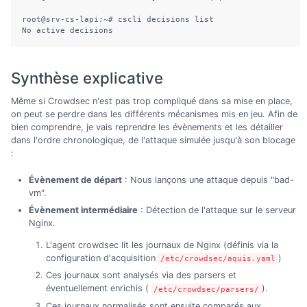
root@srv-cs-lapi:~# cscli decisions list

No active decisions
Synthèse explicative
Même si Crowdsec n'est pas trop compliqué dans sa mise en place,
on peut se perdre dans les différents mécanismes mis en jeu. Afin de
bien comprendre, je vais reprendre les évènements et les détailler
dans l'ordre chronologique, de l'attaque simulée jusqu'à son blocage
:
Évènement de départ
: Nous lançons une attaque depuis "bad-
vm".
Évènement intermédiaire
: Détection de l'attaque sur le serveur
Nginx.
L'agent crowdsec lit les journaux de Nginx (définis via la
configuration d'acquisition
)
/etc/crowdsec/aquis.yaml
Ces journaux sont analysés via des parsers et
éventuellement enrichis (
).
/etc/crowdsec/parsers/
Ces journaux normalisés sont ensuite comparés aux