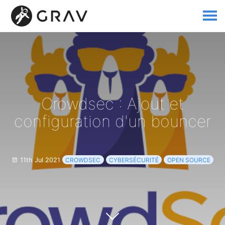
Crowdsec : Ajout et
configuration d'un bouncer
11th Jul 2021
CROWDSEC
CYBERSÉCURITÉ
OPEN SOURCE