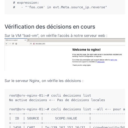
  # expression:

  #   - "'foo.com' in evt.Meta.source_ip.reverse"
Vérification des décisions en cours
Sur la VM "bad-vm", on vérifie l'accès à notre serveur web :
Sur le serveur Nginx, on vérifie les décisions :
root@srv-nginx-01:~# cscli decisions list

No active decisions <-- Pas de décisions locales

root@srv-nginx-01:~# cscli decisions list --all <-- pour af
+------+--------+-----------------------+------------------
|  ID  | SOURCE |      SCOPE:VALUE      |                  
+------+--------+-----------------------+------------------
| 1450 | CAPI   | Ip:139.162.152.16/32  | crowdsecurity/htt