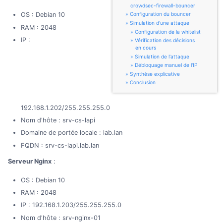
crowdsec-firewall-bouncer
OS : Debian 10
Configuration du bouncer
Simulation d'une attaque
RAM : 2048
Configuration de la whitelist
IP :
Vérification des décisions
en cours
Simulation de l'attaque
Débloquage manuel de l'IP
Synthèse explicative
Conclusion
192.168.1.202/255.255.255.0
Nom d'hôte : srv-cs-lapi
Domaine de portée locale : lab.lan
FQDN : srv-cs-lapi.lab.lan
Serveur Nginx
:
OS : Debian 10
RAM : 2048
IP : 192.168.1.203/255.255.255.0
Nom d'hôte : srv-nginx-01