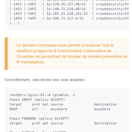
| 1451 | CAPI   | Ip:178.20.157.98/32   | crowdsecurity/htt
| 1452 | CAPI   | Ip:148.72.210.68/32   | crowdsecurity/htt
| 1453 | CAPI   | Ip:185.51.228.241/32  | crowdsecurity/htt
| 1454 | CAPI   | Ip:198.71.227.6/32    | crowdsecurity/htt
(...)
La dernière commande nous permet d'observer tout le
bénéfice qu'apporte la fonctionnalité collaborative de
Crowdsec en permettant de bloquer de manière préventive les
IP malveillantes.
Concrètement, cela donne ceci avec Iptables :
root@srv-nginx-01:~# iptables -L

Chain INPUT (policy ACCEPT)

target     prot opt source               destination        
DROP       all  --  anywhere             anywhere           
Chain FORWARD (policy ACCEPT)

target     prot opt source               destination        