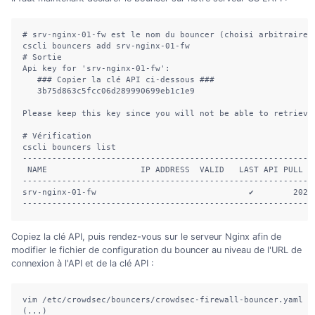
# srv-nginx-01-fw est le nom du bouncer (choisi arbitraireme
cscli bouncers add srv-nginx-01-fw

# Sortie

Api key for 'srv-nginx-01-fw':

   ### Copier la clé API ci-dessous ###

   3b75d863c5fcc06d289990699eb1c1e9

Please keep this key since you will not be able to retrieve 
# Vérification

cscli bouncers list

-----------------------------------------------------------
 NAME                   IP ADDRESS  VALID   LAST API PULL   
-----------------------------------------------------------
srv-nginx-01-fw                               ✔️        2021
-----------------------------------------------------------
Copiez la clé API, puis rendez-vous sur le serveur Nginx afin de
modifier le fichier de configuration du bouncer au niveau de l'URL de
connexion à l'API et de la clé API :
vim /etc/crowdsec/bouncers/crowdsec-firewall-bouncer.yaml :

(...)
