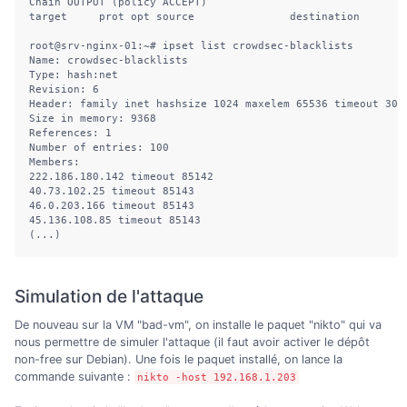
Chain OUTPUT (policy ACCEPT)

target     prot opt source               destination 

root@srv-nginx-01:~# ipset list crowdsec-blacklists

Name: crowdsec-blacklists

Type: hash:net

Revision: 6

Header: family inet hashsize 1024 maxelem 65536 timeout 300

Size in memory: 9368

References: 1

Number of entries: 100

Members:

222.186.180.142 timeout 85142

40.73.102.25 timeout 85143

46.0.203.166 timeout 85143

45.136.108.85 timeout 85143

(...)
Simulation de l'attaque
De nouveau sur la VM "bad-vm", on installe le paquet "nikto" qui va
nous permettre de simuler l'attaque (il faut avoir activer le dépôt
non-free sur Debian). Une fois le paquet installé, on lance la
commande suivante :
nikto -host 192.168.1.203