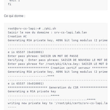
 exit 1

fi
Ce qui donne :
root@srv-cs-lapi:~# ./pki.sh 

Saisir le nom du domaine : srv-cs-lapi.lab.lan

Creation AC 

Generating RSA private key, 4096 bit long modulus (2 primes)
............................................................
..........................................................++
e is 65537 (0x010001)

Enter pass phrase: SAISIR UN MOT DE PASSE

Verifying - Enter pass phrase: SAISIR DE NOUVEAU LE MOT DE P
Enter pass phrase for /root/pki/CA/ca.key: SAISIR LE MOT DE 
************************ Creation certif serveur ***********
Generating RSA private key, 4096 bit long modulus (2 primes)
.......................++++

............................................................
e is 65537 (0x010001)

*********************** Generation du CSR ******************
Generating a RSA private key

.........................+++++

..............................................+++++

writing new private key to '/root/pki/certs/srv-cs-lapi.lab.
-----
