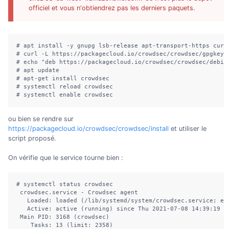
officiel et vous n'obtiendrez pas les derniers paquets.
# apt install -y gnupg lsb-release apt-transport-https curl 
# curl -L https://packagecloud.io/crowdsec/crowdsec/gpgkey |
# echo "deb https://packagecloud.io/crowdsec/crowdsec/debia
# apt update

# apt-get install crowdsec

# systemctl reload crowdsec

# systemctl enable crowdsec
ou bien se rendre sur
https://packagecloud.io/crowdsec/crowdsec/install
et utiliser le
script proposé.
On vérifie que le service tourne bien :
# systemctl status crowdsec

 crowdsec.service - Crowdsec agent

   Loaded: loaded (/lib/systemd/system/crowdsec.service; ena
   Active: active (running) since Thu 2021-07-08 14:39:19 CE
 Main PID: 3168 (crowdsec)

    Tasks: 13 (limit: 2358)
