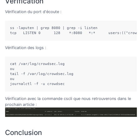
Vérification
Vérification du port d'écoute :
ss -laputen | grep 8080 | grep -i listen

tcp   LISTEN 0      128    *:8080   *:*      users:(("crowd
Vérification des logs :
cat /var/log/crowdsec.log 

ou 

tail -f /var/log/crowdsec.log 

ou 

journalctl -f -u crowdsec
Vérification avec la commande cscli que nous retrouverons dans le
prochain article :
Conclusion