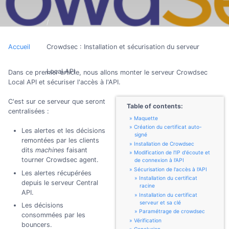
Accueil
Crowdsec : Installation et sécurisation du serveur
Local API
Dans ce premier article, nous allons monter le serveur Crowdsec
Local API et sécuriser l'accès à l'API.
C'est sur ce serveur que seront
Table of contents:
centralisées :
Maquette
Création du certificat auto-
Les alertes et les décisions
signé
remontées par les clients
Installation de Crowdsec
dits
machines
faisant
Modification de l'IP d'écoute et
tourner Crowdsec agent.
de connexion à l'API
Sécurisation de l'accès à l'API
Les alertes récupérées
Installation du certificat
depuis le serveur Central
racine
API.
Installation du certificat
serveur et sa clé
Les décisions
Paramétrage de crowdsec
consommées par les
Vérification
bouncers.