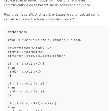
Crowdsec et le serveur Local API, nous chiffrerons les
communications en se basant sur un certificat auto-signé.
Pour créer le certificat et la clé, exécutez le script suivant sur le
serveur en passant le fqdn "srv-cs-lapi.lab.lan" :
#!/bin/bash

read -p "Saisir le nom du domaine : " fqdn

keycertifname=${fqdn%.*.*}

dirPKI="/root/pki/CA"

dirCerts="/root/pki/certs/${fqdn}"

if [ ! -d ${dirPKI} ]

then

 mkdir -p ${dirPKI}

fi

if [ ! -d ${dirCerts} ]

then

 mkdir -p ${dirCerts}

fi

if [ ! -f ${dirPKI}/ca.key ]

then
