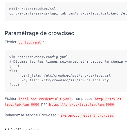
mkdir /etc/crowdsec/ssl

cp pki/certs/srv-cs-lapi.lab.lan/srv-cs-lapi.{crt,key} /etc
Paramétrage de crowdsec
Fichier
:
config.yaml
vim /etc/crowdsec/config.yaml :

# Décommentez les lignes suivantes et indiquez le chemin ver
(...)

tls:

      cert_file: /etc/crowdsec/ssl/srv-cs-lapi.crt

      key_file: /etc/crowdsec/ssl/srv-cs-lapi.key

(...)
Fichier
: remplacez
local_api_credentials.yaml
http://srv-cs-
par
lapi.lab.lan:8080
https://srv-cs-lapi.lab.lan:8080
Relancez le service Crowdsec :
systemctl restart crowdsec