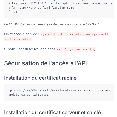
# Remplacer 127.0.0.1 par le fqdn du serveur renseigné dans
url: http://srv-cs-lapi.lab.lan:8080

(...)
Le FQDN doit évidemment pointer vers au moins le 127.0.0.1.
On relance le service :
systemctl start crowdsec && systemctl
status crowdsec
Si souci, consulter les logs dans
/var/log/crowdsec.log
Sécurisation de l'accès à l'API
Installation du certificat racine
cp /root/pki/CA/ca.crt /usr/local/share/ca-certificates/

update-ca-certificates
Installation du certificat serveur et sa clé