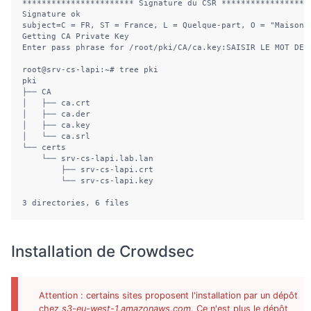
*********************** Signature du CSR *******************
Signature ok

subject=C = FR, ST = France, L = Quelque-part, O = "Maison, 
Getting CA Private Key

Enter pass phrase for /root/pki/CA/ca.key:SAISIR LE MOT DE P
root@srv-cs-lapi:~# tree pki

pki

├── CA

│   ├── ca.crt

│   ├── ca.der

│   ├── ca.key

│   └── ca.srl

└── certs

    └── srv-cs-lapi.lab.lan

        ├── srv-cs-lapi.crt

        └── srv-cs-lapi.key

3 directories, 6 files
Installation de Crowdsec
Attention : certains sites proposent l'installation par un dépôt
chez
s3-eu-west-1.amazonaws.com
. Ce n'est plus le dépôt