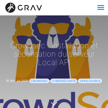
Crowdsec : Installation et
sécurisation du serveur
Local API
8th Jul 2021
CROWDSEC
CYBERSÉCURITÉ
OPEN SOURCE