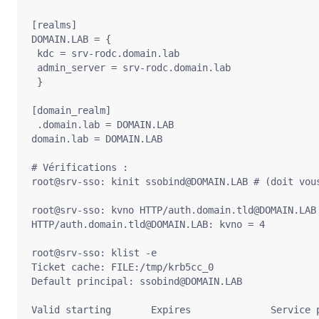
[realms]

DOMAIN.LAB = {

 kdc = srv-rodc.domain.lab

 admin_server = srv-rodc.domain.lab

 }

[domain_realm]

 .domain.lab = DOMAIN.LAB

domain.lab = DOMAIN.LAB

# Vérifications :

root@srv-sso: kinit ssobind@DOMAIN.LAB # (doit vou
root@srv-sso: kvno HTTP/auth.domain.tld@DOMAIN.LAB

HTTP/auth.domain.tld@DOMAIN.LAB: kvno = 4

root@srv-sso: klist -e

Ticket cache: FILE:/tmp/krb5cc_0

Default principal: ssobind@DOMAIN.LAB

Valid starting       Expires              Service p