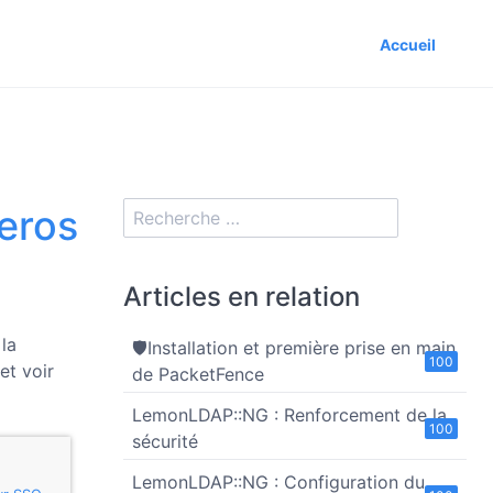
Accueil
eros
Articles en relation
la
🛡️Installation et première prise en main
100
et voir
de PacketFence
LemonLDAP::NG : Renforcement de la
100
sécurité
LemonLDAP::NG : Configuration du