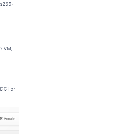
es256-
ne VM,
DDC] or