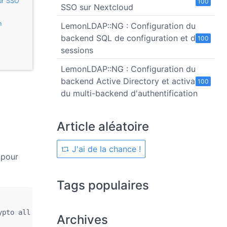
eur SSO
100
SSO sur Nextcloud
n
LemonLDAP::NG : Configuration du
backend SQL de configuration et des
100
sessions
LemonLDAP::NG : Configuration du
backend Active Directory et activation
100
du multi-backend d'authentification
Article aléatoire
J'ai de la chance !
 pour
Tags populaires
ypto all -ptype KRB5_NT_PRINCIPAL -mapOp set -pass MOTDE
Archives