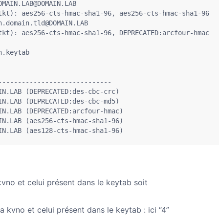
MAIN.LAB@DOMAIN.LAB

tkt): aes256-cts-hmac-sha1-96, aes256-cts-hmac-sha1-96 

.domain.tld@DOMAIN.LAB

tkt): aes256-cts-hmac-sha1-96, DEPRECATED:arcfour-hmac

.keytab

----------------------------

N.LAB (DEPRECATED:des-cbc-crc) 

N.LAB (DEPRECATED:des-cbc-md5) 

N.LAB (DEPRECATED:arcfour-hmac) 

N.LAB (aes256-cts-hmac-sha1-96) 

IN.LAB (aes128-cts-hmac-sha1-96)
 kvno et celui présent dans le keytab soit
a kvno et celui présent dans le keytab : ici “4”