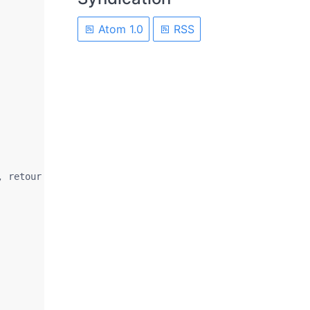
Atom 1.0
RSS
 retour à la ligne. Si KO une erreur sera indiquée
