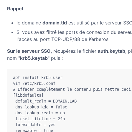
Rappel
:
le domaine
domain.tld
est utilisé par le serveur SSO
Si vous avez filtré les ports de connexion du serve
l'accès au port TCP-UDP/88 de Kerberos.
Sur le serveur SSO
, récupérez le fichier
auth.keytab
, 
nom "
krb5.keytab
" puis :
apt install krb5-user

vim /etc/krb5.conf

# Effacer complètement le contenu puis mettre ceci 
[libdefaults]

 default_realm = DOMAIN.LAB

 dns_lookup_kdc = false

 dns_lookup_realm = no

 ticket_lifetime = 24h

 forwardable = yes

 renewable = true
