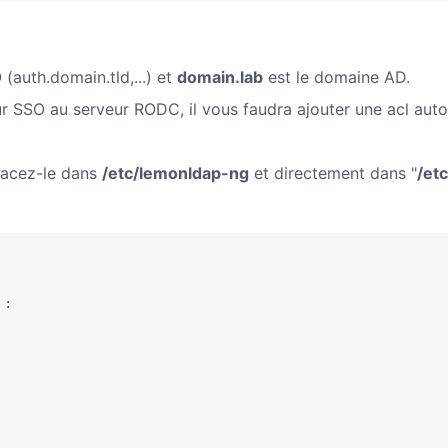
 (auth.domain.tld,...) et
domain.lab
est le domaine AD.
ur SSO au serveur RODC, il vous faudra ajouter une acl auto
placez-le dans
/etc/lemonldap-ng
et directement dans "
/etc
:
