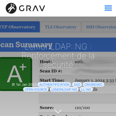
LemonLDAP::NG :
Renforcement de la
sécurité
1st Jan 2024
AUTHENTIFICATION
SSO
CROWDSEC
OPEN SOURCE
LEMONLDAP::NG
LL::NG