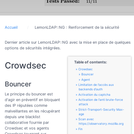
Accueil
LemonLDAP::NG : Renforcement de la sécurité
Dernier article sur LemonLDAP::NG avec la mise en place de quelques
options de sécurités intégrées.
Table of contents:
Crowdsec
Crowdsec
Bouncer
Agent
Bouncer
Limitation de l'accès aux
backends d'auth
Le principe du bouncer est
Activation du captcha
d'agir en préventif en bloquant
Activation de l'anti brute-force
attack
des IP réputées comme
Strict-Transport-Security Max-
malveillantes en les récupérant
age
depuis une blacklist
Scan avec
collaborative fournie par
https://observatory.mozilla.org
Crowdsec et vos agents
Fin
Crowdsec tournant sur