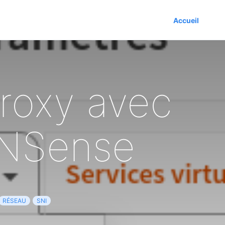
Accueil
roxy avec
PNSense
RÉSEAU
SNI