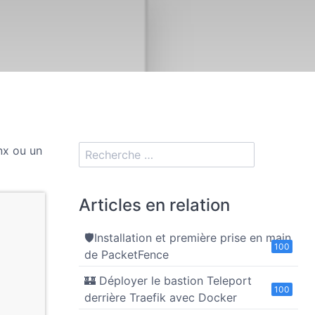
nx ou un
Articles en relation
🛡️Installation et première prise en main
100
de PacketFence
🏰 Déployer le bastion Teleport
100
derrière Traefik avec Docker