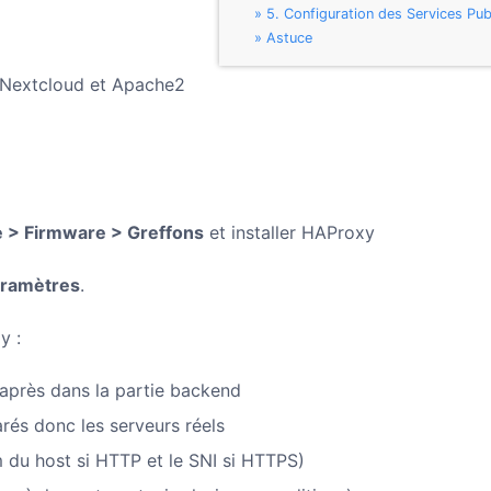
5. Configuration des Services Pub
Astuce
n Nextcloud et Apache2
 > Firmware > Greffons
et installer HAProxy
aramètres
.
y :
e après dans la partie backend
rés donc les serveurs réels
m du host si HTTP et le SNI si HTTPS)