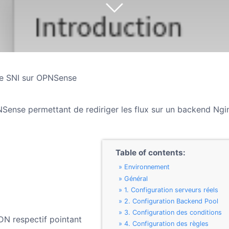
ge SNI sur OPNSense
NSense permettant de rediriger les flux sur un backend Ngi
Table of contents:
Environnement
Général
1. Configuration serveurs réels
2. Configuration Backend Pool
3. Configuration des conditions
N respectif pointant
4. Configuration des règles