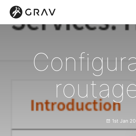
Configur
routag
1st Jan 2