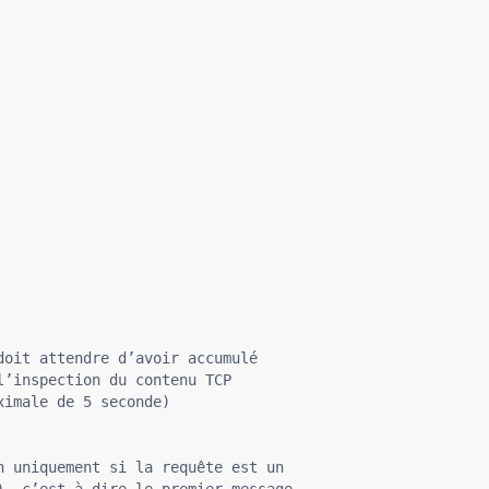
oit attendre d’avoir accumulé

’inspection du contenu TCP

imale de 5 seconde)

 uniquement si la requête est un

, c’est à dire le premier message
