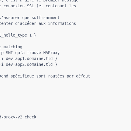
 connexion SSL (et contenant les

’assurer que suffisamment

enter d’accéder aux informations

_hello_type 1 }

 matching

p SNI qu’a trouvé HAProxy

i dev-app1.domaine.tld }

i dev-app2.domaine.tld }

end spécifique sont routées par défaut 

-proxy-v2 check
