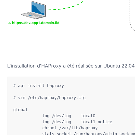
L'installation d'HAProxy a été réalisée sur Ubuntu 22.04
# apt install haproxy

# vim /etc/haproxy/haproxy.cfg

global

            log /dev/log    local0

            log /dev/log    local1 notice

            chroot /var/lib/haproxy

            stats socket /run/haproxy/admin.sock mo