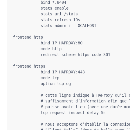
            bind *:8404

            stats enable

            stats uri /stats

            stats refresh 10s

            stats admin if LOCALHOST

frontend http

            bind IP_HAPROXY:80

            mode http

            redirect scheme https code 301

frontend https

            bind IP_HAPROXY:443

            mode tcp

            option tcplog

            # cette ligne indique à HAProxy qu’il d
            # suffisamment d’information afin que l
            # puisse avoir lieu (avec une durée max
            tcp-request inspect-delay 5s

            # nous acceptons d’établir la connexion
            # “Client Hello” (donc de hello_type 1)