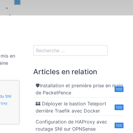
 mis en
aine
Articles en relation
🛡️Installation et première prise en main
100
de PacketFence
 du SNI
🏰 Déployer le bastion Teleport
Proxy
100
derrière Traefik avec Docker
Configuration de HAProxy avec
100
routage SNI sur OPNSense