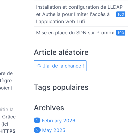
Installation et configuration de LLDAP
et Authelia pour limiter l'accès à
100
l'application web Lufi
Mise en place du SDN sur Promox 7
100
Article aléatoire
J'ai de la chance !
ère de
ntègre.
Tags populaires
soient
Archives
itie la
. Grâce
February 2026
1
(ici
May 2025
2
x HTTPS