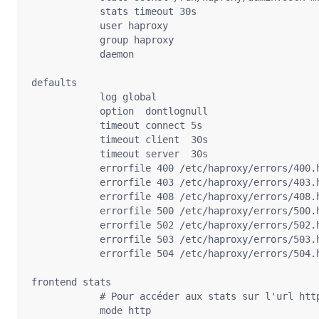
            stats timeout 30s

            user haproxy

            group haproxy

            daemon

defaults

            log global

            option  dontlognull

            timeout connect 5s

            timeout client  30s

            timeout server  30s

            errorfile 400 /etc/haproxy/errors/400.h
            errorfile 403 /etc/haproxy/errors/403.h
            errorfile 408 /etc/haproxy/errors/408.h
            errorfile 500 /etc/haproxy/errors/500.h
            errorfile 502 /etc/haproxy/errors/502.h
            errorfile 503 /etc/haproxy/errors/503.h
            errorfile 504 /etc/haproxy/errors/504.h
frontend stats

            # Pour accéder aux stats sur l'url http
            mode http
