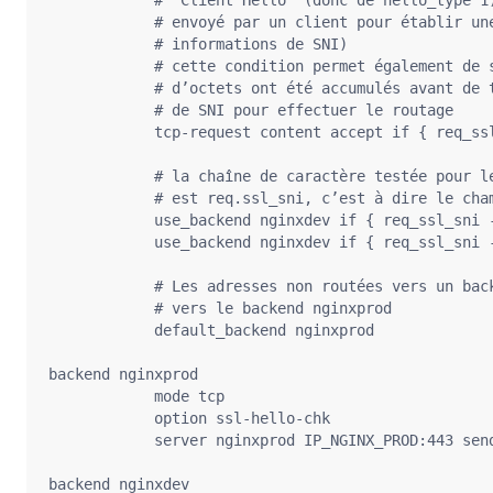
            # envoyé par un client pour établir une
            # informations de SNI)

            # cette condition permet également de s
            # d’octets ont été accumulés avant de t
            # de SNI pour effectuer le routage

            tcp-request content accept if { req_ssl
            # la chaîne de caractère testée pour le
            # est req.ssl_sni, c’est à dire le cham
            use_backend nginxdev if { req_ssl_sni -
            use_backend nginxdev if { req_ssl_sni -
            # Les adresses non routées vers un back
            # vers le backend nginxprod

            default_backend nginxprod

backend nginxprod

            mode tcp

            option ssl-hello-chk

            server nginxprod IP_NGINX_PROD:443 send
backend nginxdev
